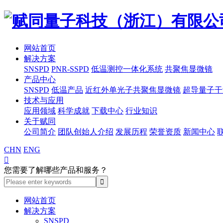
网站首页
解决方案
SNSPD
PNR-SSPD
低温测控一体化系统
共聚焦显微镜
产品中心
SNSPD
低温产品
近红外单光子共聚焦显微镜
超导量子干
技术与应用
应用领域
科学成就
下载中心
行业知识
关于赋同
公司简介
团队创始人介绍
发展历程
荣誉资质
新闻中心
CHN
ENG

您需要了解哪些产品和服务？
网站首页
解决方案
SNSPD